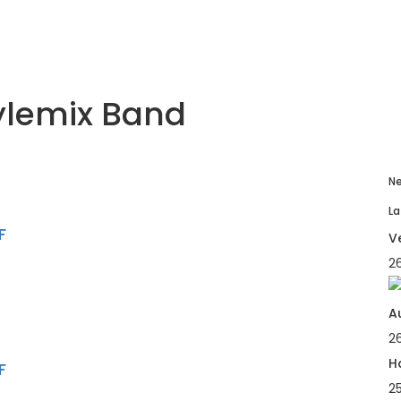
ylemix Band
Ne
La
F
V
26
A
2
H
F
2