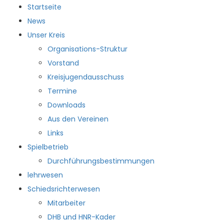
Startseite
News
Unser Kreis
Organisations-Struktur
Vorstand
HKKR
Kreisjugendausschuss
Termine
Downloads
Aus den Vereinen
Startseite
Links
News
Spielbetrieb
Unser Kreis
Durchführungsbestimmungen
Organisations-Struktur
lehrwesen
Vorstand
Schiedsrichterwesen
Kreisjugendausschuss
Mitarbeiter
Termine
DHB und HNR-Kader