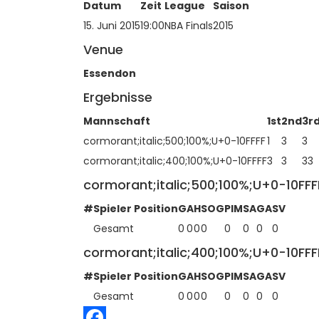
Datum
Zeit
League
Saison
15. Juni 2015
19:00
NBA Finals
2015
Venue
Essendon
Ergebnisse
Mannschaft
1st
2nd
3r
cormorant;italic;500;100%;U+0-10FFFF
1
3
3
cormorant;italic;400;100%;U+0-10FFFF
3
3
33
cormorant;italic;500;100%;U+0-10FFF
#
Spieler
Position
G
A
H
SOG
PIM
SA
GA
SV
Gesamt
0
0
0
0
0
0
0
0
cormorant;italic;400;100%;U+0-10FFF
#
Spieler
Position
G
A
H
SOG
PIM
SA
GA
SV
Gesamt
0
0
0
0
0
0
0
0