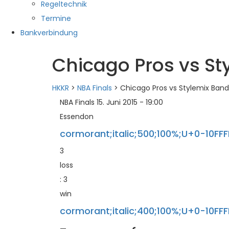
Regeltechnik
Termine
Bankverbindung
Chicago Pros vs St
HKKR
>
NBA Finals
>
Chicago Pros vs Stylemix Band
NBA Finals 15. Juni 2015 - 19:00
Essendon
cormorant;italic;500;100%;U+0-10FFF
3
loss
:
3
win
cormorant;italic;400;100%;U+0-10FFF