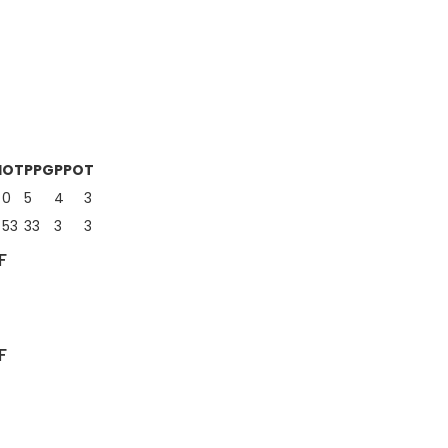
d
OT
PPG
PPO
T
0
5
4
3
53
33
3
3
F
F