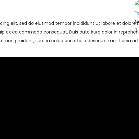
N
cing elit, sed do eiusmod tempor incididunt ut labore et dolor
7
quip ex ea commodo consequat. Duis aute irure dolor in reprehende
t non proident, sunt in culpa qui officia deserunt mollit anim id