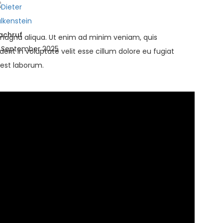
achruf
e magna aliqua. Ut enim ad minim veniam, quis
. September 2025
rit in voluptate velit esse cillum dolore eu fugiat
 est laborum.