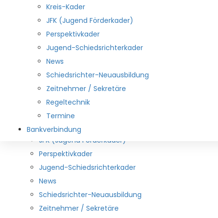
Downloads
Kreis-Kader
Aus den Vereinen
JFK (Jugend Förderkader)
Links
Perspektivkader
Spielbetrieb
Jugend-Schiedsrichterkader
Durchführungsbestimmungen
News
lehrwesen
Schiedsrichter-Neuausbildung
Schiedsrichterwesen
Zeitnehmer / Sekretäre
Mitarbeiter
Regeltechnik
DHB und HNR-Kader
Termine
Kreis-Kader
Bankverbindung
JFK (Jugend Förderkader)
Perspektivkader
Jugend-Schiedsrichterkader
News
Schiedsrichter-Neuausbildung
Zeitnehmer / Sekretäre