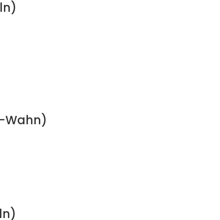
ln)
ln-Wahn)
ln)