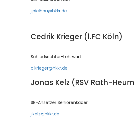
j.pielhau@hkkr.de
Cedrik Krieger (1.FC Köln)
Schiedsrichter-Lehrwart
c.krieger@hkkr.de
Jonas Kelz (RSV Rath-Heum
SR-Ansetzer Seniorenkader
j.kelz@hkkr.de