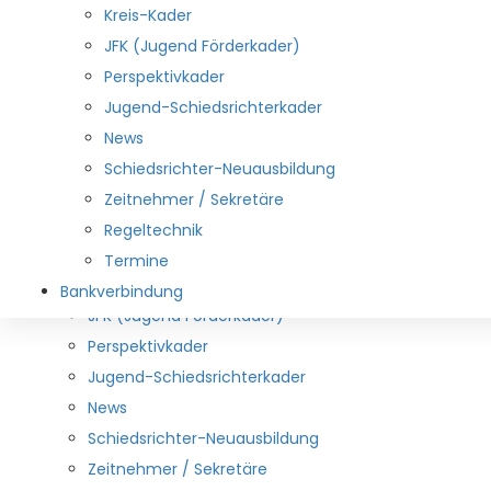
Downloads
Kreis-Kader
Aus den Vereinen
JFK (Jugend Förderkader)
Links
Perspektivkader
Spielbetrieb
Jugend-Schiedsrichterkader
Durchführungsbestimmungen
News
lehrwesen
Schiedsrichter-Neuausbildung
Schiedsrichterwesen
Zeitnehmer / Sekretäre
Mitarbeiter
Regeltechnik
DHB und HNR-Kader
Termine
Kreis-Kader
Bankverbindung
JFK (Jugend Förderkader)
Perspektivkader
Jugend-Schiedsrichterkader
News
Schiedsrichter-Neuausbildung
Zeitnehmer / Sekretäre