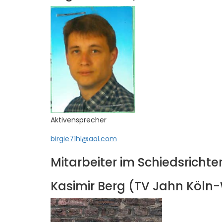
Aktivensprecher
birgie71hl@aol.com
Mitarbeiter im Schiedsricht
Kasimir Berg (TV Jahn Köl