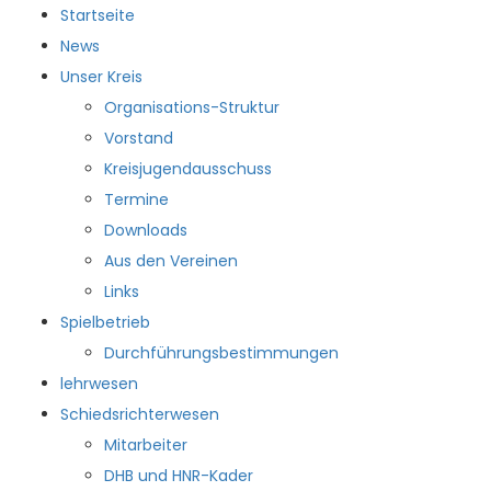
Startseite
News
Unser Kreis
Organisations-Struktur
Vorstand
HKKR
Kreisjugendausschuss
Termine
Downloads
Aus den Vereinen
Startseite
Links
News
Spielbetrieb
Unser Kreis
Durchführungsbestimmungen
Organisations-Struktur
lehrwesen
Vorstand
Schiedsrichterwesen
Kreisjugendausschuss
Mitarbeiter
Termine
DHB und HNR-Kader