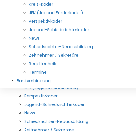
Downloads
Kreis-Kader
Aus den Vereinen
JFK (Jugend Förderkader)
Links
Perspektivkader
Spielbetrieb
Jugend-Schiedsrichterkader
Durchführungsbestimmungen
News
lehrwesen
Schiedsrichter-Neuausbildung
Schiedsrichterwesen
Zeitnehmer / Sekretäre
Mitarbeiter
Regeltechnik
DHB und HNR-Kader
Termine
Kreis-Kader
Bankverbindung
JFK (Jugend Förderkader)
Perspektivkader
Jugend-Schiedsrichterkader
News
Schiedsrichter-Neuausbildung
Zeitnehmer / Sekretäre