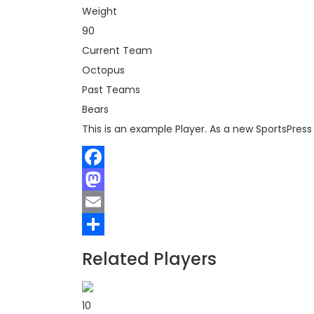
Weight
90
Current Team
Octopus
Past Teams
Bears
This is an example Player. As a new SportsPress
Facebook
Mastodon
Email
Teilen
Related Players
10