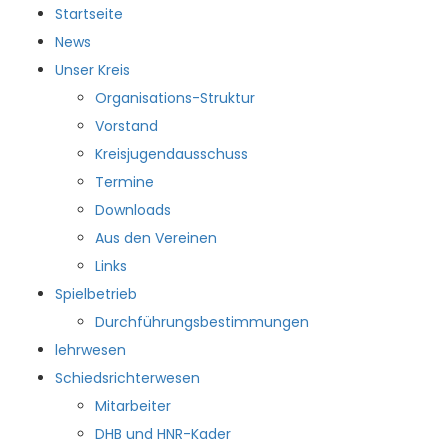
Startseite
News
Unser Kreis
Organisations-Struktur
Vorstand
HKKR
Kreisjugendausschuss
Termine
Downloads
Aus den Vereinen
Startseite
Links
News
Spielbetrieb
Unser Kreis
Durchführungsbestimmungen
Organisations-Struktur
lehrwesen
Vorstand
Schiedsrichterwesen
Kreisjugendausschuss
Mitarbeiter
Termine
DHB und HNR-Kader