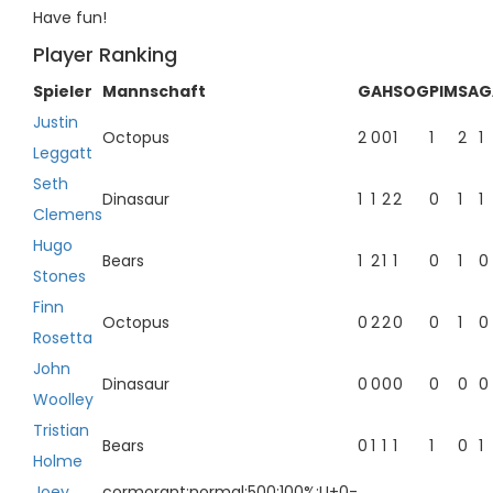
Have fun!
Player Ranking
Spieler
Mannschaft
G
A
H
SOG
PIM
SA
G
Justin
Octopus
2
0
0
1
1
2
1
Leggatt
Seth
Dinasaur
1
1
2
2
0
1
1
Clemens
Hugo
Bears
1
2
1
1
0
1
0
Stones
Finn
Octopus
0
2
2
0
0
1
0
Rosetta
John
Dinasaur
0
0
0
0
0
0
0
Woolley
Tristian
Bears
0
1
1
1
1
0
1
Holme
Joey
cormorant;normal;500;100%;U+0-