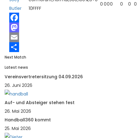
0
0
0
0
0
0
0
Butler
10FFFF
Facebook
Mastodon
Email
Teilen
Next Match
Latest news
Vereinsvertretersitzung 04.09.2026
26. Juni 2026
Auf- und Absteiger stehen fest
26. Mai 2026
Handball360 kommt
25. Mai 2026