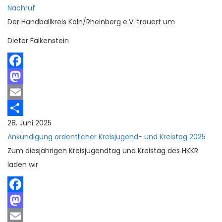
Nachruf
Der Handballkreis Köln/Rheinberg e.V. trauert um
Dieter Falkenstein
Facebook
Mastodon
Email
28. Juni 2025
Teilen
Ankündigung ordentlicher Kreisjugend- und Kreistag 2025
Zum diesjährigen Kreisjugendtag und Kreistag des HKKR
laden wir
Facebook
Mastodon