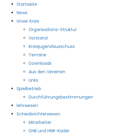
Startseite
News
Unser Kreis
Organisations-Struktur
Vorstand
HKKR
Kreisjugendausschuss
Termine
Downloads
Aus den Vereinen
Startseite
Links
News
Spielbetrieb
Unser Kreis
Durchführungsbestimmungen
Organisations-Struktur
lehrwesen
Vorstand
Schiedsrichterwesen
Kreisjugendausschuss
Mitarbeiter
Termine
DHB und HNR-Kader