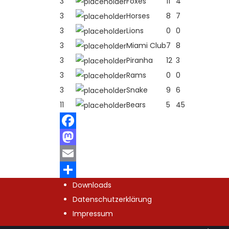
3
Foxes
11
4
3
Horses
8
7
3
Lions
0
0
3
Miami Club
7
8
3
Piranha
12
3
3
Rams
0
0
3
Snake
9
6
11
Bears
5
45
Facebook
Mastodon
Email
Downloads
Teilen
Datenschutzerklärung
Impressum