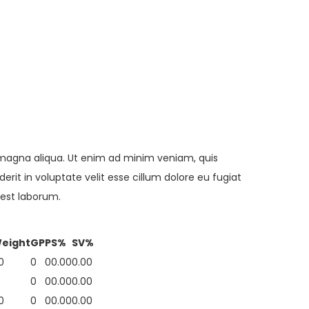
e magna aliqua. Ut enim ad minim veniam, quis
rit in voluptate velit esse cillum dolore eu fugiat
 est laborum.
eight
GP
P
S%
SV%
0
0
0
0.00
0.00
0
0
0.00
0.00
0
0
0
0.00
0.00