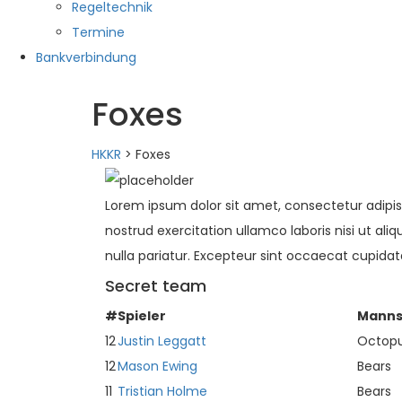
Regeltechnik
Termine
Bankverbindung
Foxes
HKKR
>
Foxes
Lorem ipsum dolor sit amet, consectetur adipis
nostrud exercitation ullamco laboris nisi ut ali
nulla pariatur. Excepteur sint occaecat cupidata
Secret team
#
Spieler
Manns
12
Justin Leggatt
Octop
12
Mason Ewing
Bears
11
Tristian Holme
Bears