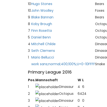
10
Hugo Stones
Bears
10
John Woolley
Foxes
9
Blake Bannan
Bears
8
Koby Brough
Octop
7
Finn Rosetta
Octop
5
Daniel Benn
Octop
4
Mitchell Childe
Dinasa
3
Seth Clemens
Dinasa
1
Mario Bellucci
Dinasa
work sans;normal;400;100%;U+0-10FFFF
Snake
Primary League 2016
Pos.
Mannschaft
W
L
1
Dinasaur
4
6
2
Octopus
64
24
3
Dinosaur
0
0