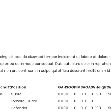
cing elit, sed do eiusmod tempor incididunt ut labore et dolor
quip ex ea commodo consequat. Duis aute irure dolor in reprehende
t non proident, sunt in culpa qui officia deserunt mollit anim id
chaft
Position
G
A
H
SOG
PIM
SA
GA
SV
Height
W
us
Guard
0
0
0
0
0
0
0
0
190
9
Forward-Guard
0
0
0
0
0
0
0
0
-
-
Defender
0
0
0
0
0
0
0
0
198
9