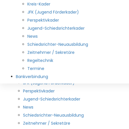
Downloads
Kreis-Kader
Aus den Vereinen
JFK (Jugend Förderkader)
Links
Perspektivkader
Spielbetrieb
Jugend-Schiedsrichterkader
Durchführungsbestimmungen
News
lehrwesen
Schiedsrichter-Neuausbildung
Schiedsrichterwesen
Zeitnehmer / Sekretäre
Mitarbeiter
Regeltechnik
DHB und HNR-Kader
Termine
Kreis-Kader
Bankverbindung
JFK (Jugend Förderkader)
Perspektivkader
Jugend-Schiedsrichterkader
News
Schiedsrichter-Neuausbildung
Zeitnehmer / Sekretäre