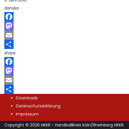
3. Juni 2016
danska
Facebook
Mastodon
Email
share
Teilen
Facebook
Mastodon
Email
Downloads
Teilen
Datenschutzerklärung
Impressum
Copyright © 2026
HKKR
- Handballkreis Köln/Rheinberg
HKKR
.