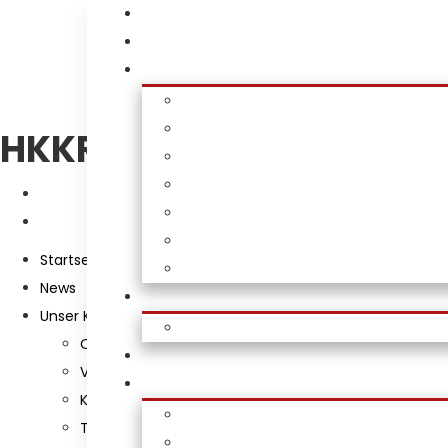
HKKR
Startseite
News
Unser Kreis
Organisations-Struktur
Vorstand
Kreisjugendausschuss
Termine