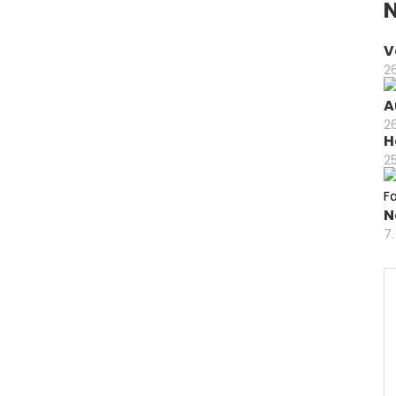
V
26
A
2
H
2
N
7