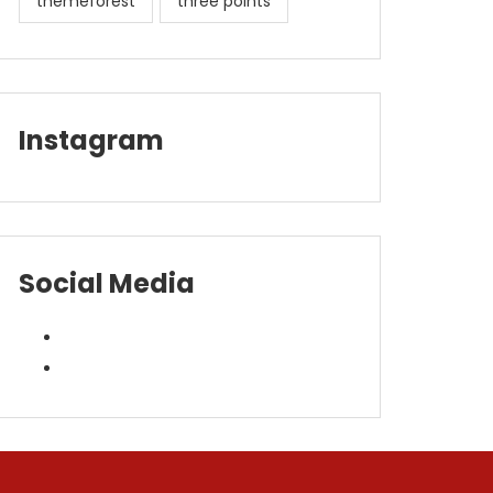
themeforest
three points
Instagram
Social Media